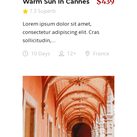
$439
Warm Sun In Cannes
7.3 Superb
Lorem ipsum dolor sit amet,
consectetur adipiscing elit. Cras
sollicitudin,…
10 Days
12+
France