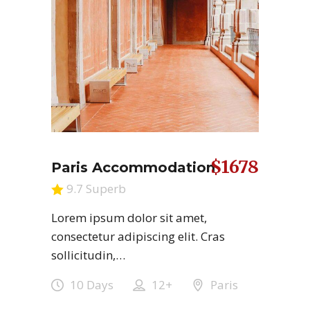
$1678
Paris Accommodation
9.7 Superb
Lorem ipsum dolor sit amet,
consectetur adipiscing elit. Cras
sollicitudin,…
10 Days
12+
Paris