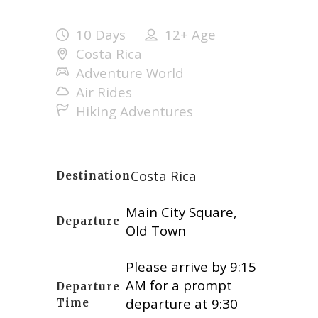
10 Days
12+
Age
Costa Rica
Adventure World
Air Rides
Hiking Adventures
Costa Rica
Destination
Main City Square,
Departure
Old Town
Please arrive by 9:15
AM for a prompt
Departure
departure at 9:30
Time