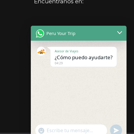
Encuentranos en:
Peru Your Trip
Asesor de Viajes
¿Cómo puedo ayudarte?
04:29
"+chaty_settings.lang.emoji_picker+"
undefined
WhatsApp