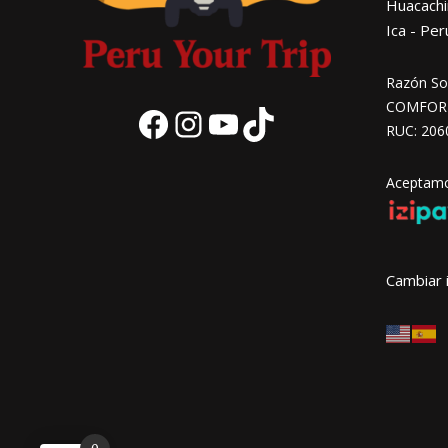
Huacachi
Ica - Per
Razón Soc
COMFORT 
RUC: 206
Facebook
Instagram
YouTube
TikTok
Aceptamos
Cambiar 