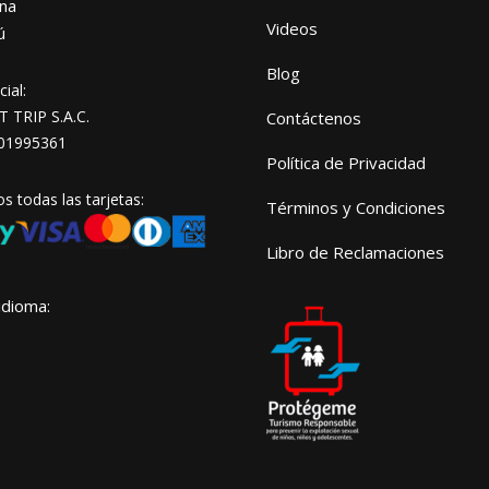
na
Videos
ú
Blog
ial:
TRIP S.A.C.
Contáctenos
01995361
Política de Privacidad
 todas las tarjetas:
Términos y Condiciones
Libro de Reclamaciones
idioma: