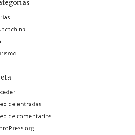
ategorías
rias
uacachina
a
urismo
eta
ceder
ed de entradas
ed de comentarios
rdPress.org