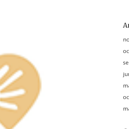
A
n
oc
se
ju
m
oc
m