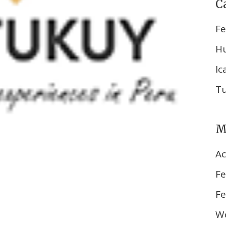
C
Fe
H
Ic
T
M
Ac
Fe
Fe
Wo