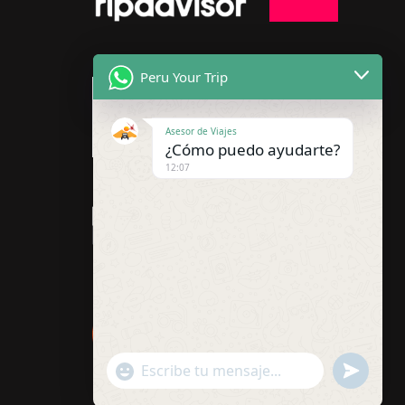
Peru Your Trip
Asesor de Viajes
¿Cómo puedo ayudarte?
12:07
"+chaty_settings.lang.emoji_picker+"
undefined
WhatsApp
Message