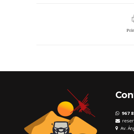
Pri
Con
967 8
reser
Av. Áng