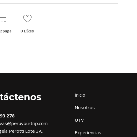
nt page
0
Likes
táctenos
Inicio
Nosotros
93 278
UTV
vas@peruyourtrip.com
ela Perotti Lote 3A,
Experiencias