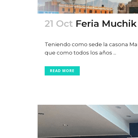
21 Oct
Feria Muchik
Posted at 00:18h
in
Ferias
,
Turismo
Teniendo como sede la casona Maris
que como todos los años ...
READ MORE