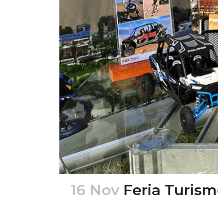
16 Nov
Feria Turism
Posted at 00:24h
in
Ferias
,
Turismo