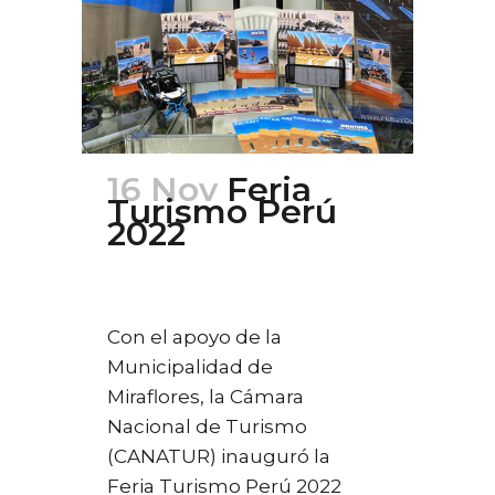
16 Nov
Feria
Turismo Perú
2022
Posted at 00:24h
in
Ferias
,
Turismo
0
Likes
Con el apoyo de la
Municipalidad de
Miraflores, la Cámara
Nacional de Turismo
(CANATUR) inauguró la
Feria Turismo Perú 2022