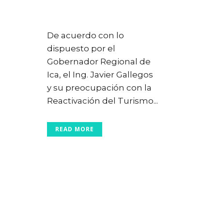
Posted at 23:25h
in
Huacachina
,
Ica
0
Likes
De acuerdo con lo
dispuesto por el
Gobernador Regional de
Ica, el Ing. Javier Gallegos
y su preocupación con la
Reactivación del Turismo...
READ MORE