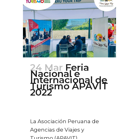
24 Mar
Feria
Nacional e
Internacional de
Turismo APAVIT
2022
Posted at 23:43h
in
Ferias
,
Turismo
0
Likes
La Asociación Peruana de
Agencias de Viajes y
Turismo (APAVIT),