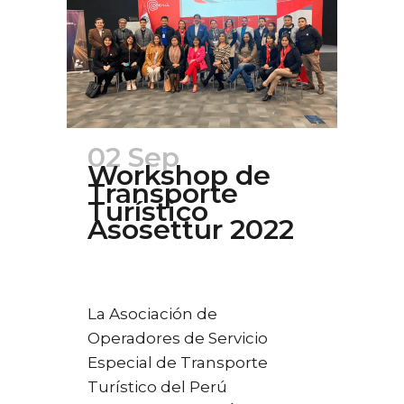
02 Sep
Workshop de
Transporte
Turístico
Asosettur 2022
Posted at 22:24h
in
Ferias
,
Turismo
0
Likes
La Asociación de
Operadores de Servicio
Especial de Transporte
Turístico del Perú