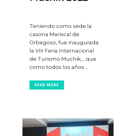
Posted at 00:18h
in
Ferias
,
Turismo
0
Likes
Teniendo como sede la
casona Mariscal de
Orbegoso, fue inaugurada
la VIII Feria Internacional
de Turismo Muchik, , que
como todos los años ...
READ MORE