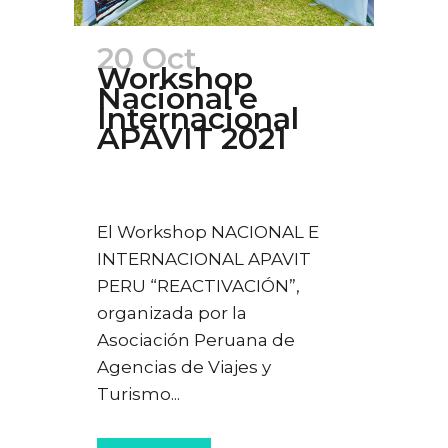
20 Oct
Workshop
Nacional e
Internacional
APAVIT 2021
Posted at 00:00h
in
Ferias
,
Turismo
0
Likes
El Workshop NACIONAL E
INTERNACIONAL APAVIT
PERU “REACTIVACIÓN”,
organizada por la
Asociación Peruana de
Agencias de Viajes y
Turismo...