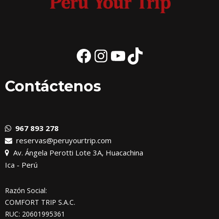
Facebook
Instagram
YouTube
TikTok
Contáctenos
967 893 278
reservas@peruyourtrip.com
Av. Ángela Perotti Lote 3A, Huacachina
Ica - Perú
Razón Social:
COMFORT TRIP S.A.C.
RUC: 20601995361