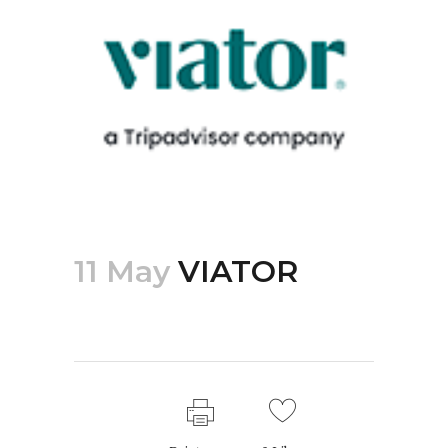
11 May
VIATOR
Posted at 18:58h
in
by
mario