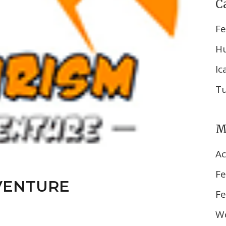
C
Fe
H
Ic
T
M
Ac
Fe
VENTURE
Fe
Wo