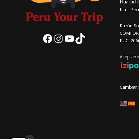
Huacachi
Ica - Per
Razón Soc
COMFORT 
RUC: 206
Facebook
Instagram
YouTube
TikTok
Aceptamos
Cambiar 