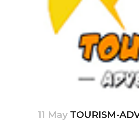
11 May
TOURISM-AD
Posted at 18:57h
in
by
mario