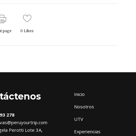
nt page
0
Likes
táctenos
Inicio
Nosotros
93 278
UTV
vas@peruyourtrip.com
ela Perotti Lote 3A,
Experiencias