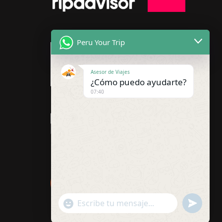
Peru Your Trip
Asesor de Viajes
¿Cómo puedo ayudarte?
07:40
"+chaty_settings.lang.emoji_picker+"
undefined
WhatsApp
Message