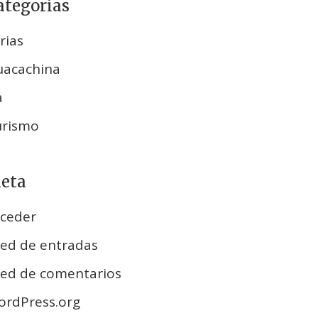
ategorías
rias
uacachina
a
urismo
eta
ceder
ed de entradas
ed de comentarios
rdPress.org