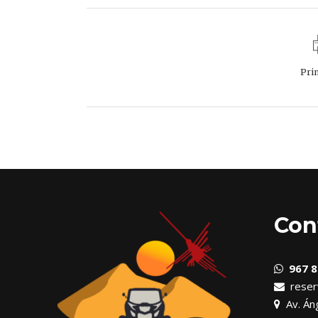
Pri
Con
967 8
reser
Av. Áng