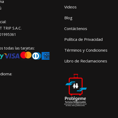
na
Videos
ú
Blog
ial:
TRIP S.A.C.
Contáctenos
01995361
Política de Privacidad
 todas las tarjetas:
Términos y Condiciones
Libro de Reclamaciones
idioma: