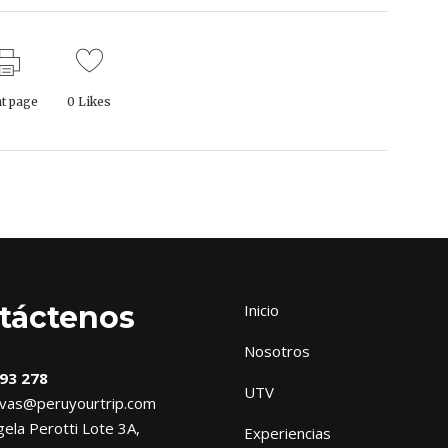
nt page
0
Likes
táctenos
Inicio
Nosotros
93 278
UTV
vas@peruyourtrip.com
ela Perotti Lote 3A,
Experiencias