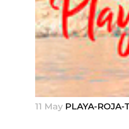
11 May
PLAYA-ROJA-
Posted at 18:55h
in
by
mario