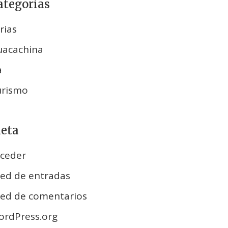
ategorías
rias
uacachina
a
urismo
eta
ceder
ed de entradas
ed de comentarios
rdPress.org