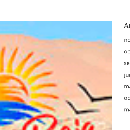
A
n
oc
se
ju
m
oc
m