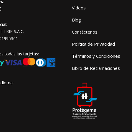
na
Videos
ú
Blog
ial:
TRIP S.A.C.
Contáctenos
01995361
Política de Privacidad
 todas las tarjetas:
Términos y Condiciones
Libro de Reclamaciones
idioma: