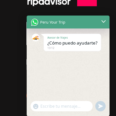
Peru Your Trip
Asesor de Viajes
¿Cómo puedo ayudarte?
13:12
"+chaty_settings.lang.emoji_picker+"
undefined
WhatsApp
Message