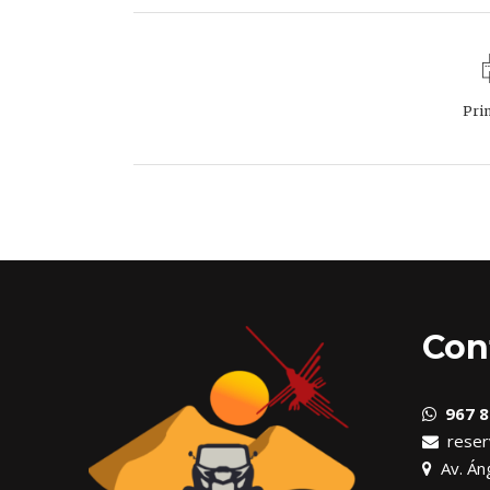
Pri
Con
967 8
reser
Av. Áng