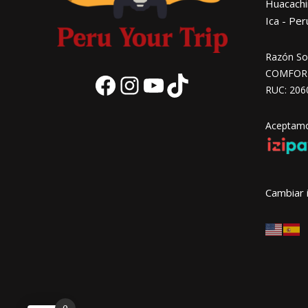
Huacachi
Ica - Per
Razón Soc
COMFORT 
RUC: 206
Facebook
Instagram
YouTube
TikTok
Aceptamos
Cambiar 