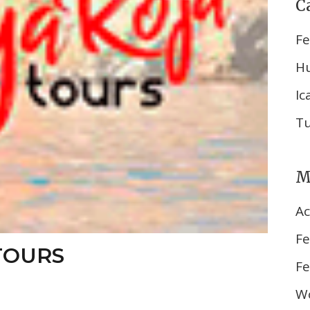
C
Fe
H
Ic
T
M
Ac
Fe
TOURS
Fe
Wo