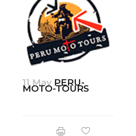
11 May
PERU-
MOTO-TOURS
Posted at 18:54h
in
by
mario