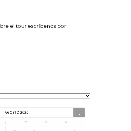
bre el tour escríbenos por
AGOSTO
2026
J
V
S
D