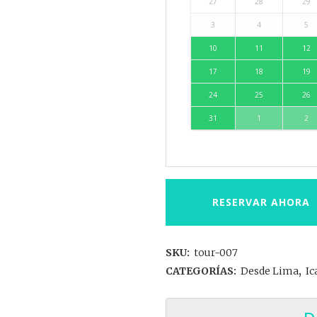
27
28
29
3
4
5
10
11
12
17
18
19
24
25
26
31
1
2
RESERVAR AHORA
SKU:
tour-007
CATEGORÍAS:
Desde Lima
,
Ic