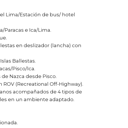
el Lima/Estación de bus/ hotel
a/Paracas e Ica/Lima.
ue.
allestas en deslizador (lancha) con
Islas Ballestas.
acas/Pisco/Ica.
s de Nazca desde Pisco.
n ROV (Recreational Off-Highway).
canos acompañados de 4 tipos de
ales en un ambiente adaptado.
ionada.