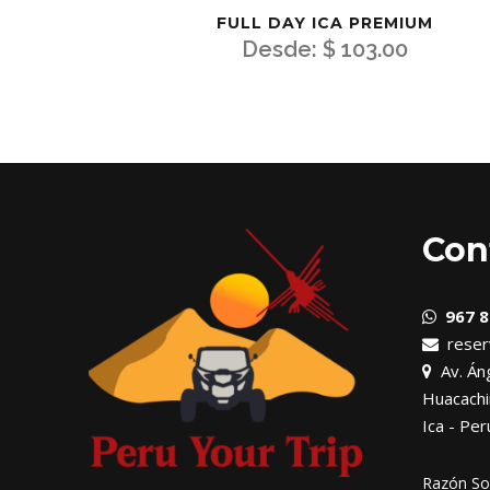
FULL DAY ICA PREMIUM
Desde:
$
103.00
Con
967 8
reser
Av. Áng
Huacachi
Ica - Per
Razón Soc