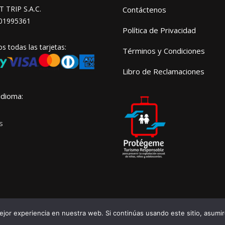
TRIP S.A.C.
Contáctenos
01995361
Política de Privacidad
 todas las tarjetas:
Términos y Condiciones
Libro de Reclamaciones
idioma:
jor experiencia en nuestra web. Si continúas usando este sitio, asumi
© Copyright
Peru Your Trip
. Creada por
mchiabra.com