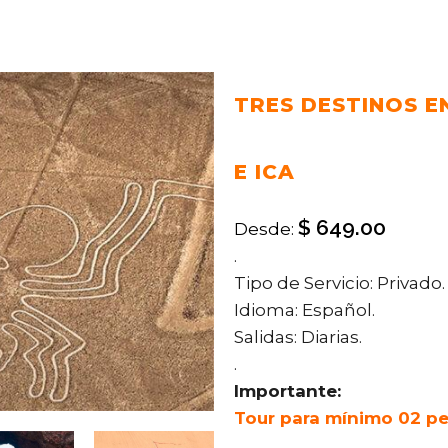
TRES DESTINOS E
E ICA
$
649.00
Desde:
.
Tipo de Servicio: Privado.
Idioma: Español.
Salidas: Diarias.
.
Importante:
Tour para mínimo 02 pe
.