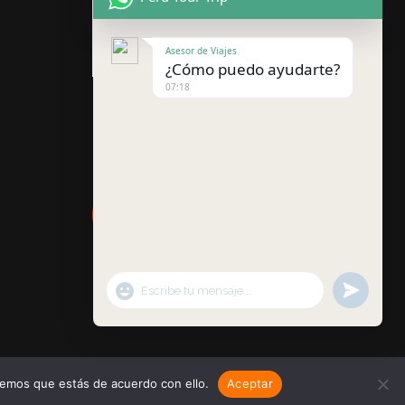
Asesor de Viajes
¿Cómo puedo ayudarte?
07:18
"+chaty_settings.lang.emoji_picker+"
undefined
WhatsApp
Message
remos que estás de acuerdo con ello.
Aceptar
Hide