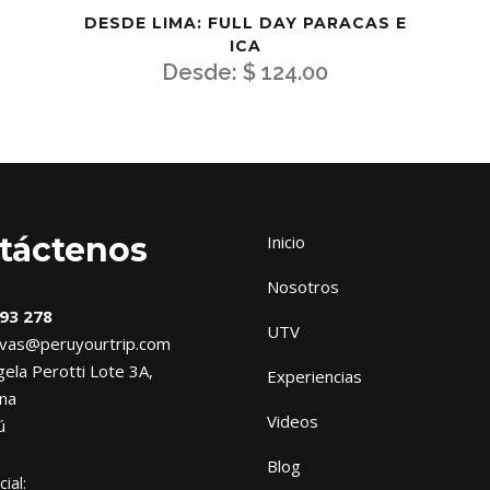
DESDE LIMA: FULL DAY PARACAS E
ICA
Desde:
$
124.00
táctenos
Inicio
Nosotros
93 278
UTV
vas@peruyourtrip.com
ela Perotti Lote 3A,
Experiencias
na
Videos
ú
Blog
ial: