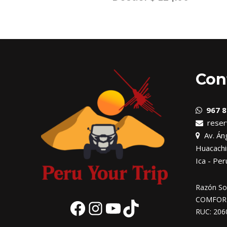
Con
967 8
reser
Av. Áng
Huacachi
Ica - Per
Razón Soc
COMFORT 
RUC: 206
Facebook
Instagram
YouTube
TikTok