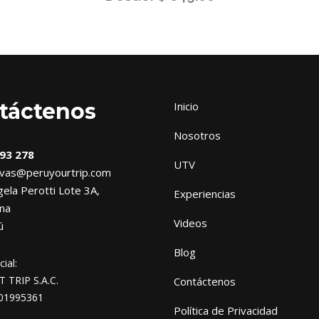
táctenos
Inicio
Nosotros
93 278
UTV
vas@peruyourtrip.com
ela Perotti Lote 3A,
Experiencias
na
Videos
ú
Blog
ial:
TRIP S.A.C.
Contáctenos
01995361
Política de Privacidad