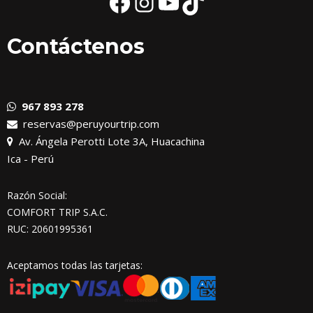
Facebook
Instagram
YouTube
TikTok
Contáctenos
967 893 278
reservas@peruyourtrip.com
Av. Ángela Perotti Lote 3A, Huacachina
Ica - Perú
Razón Social:
COMFORT TRIP S.A.C.
RUC: 20601995361
Aceptamos todas las tarjetas: