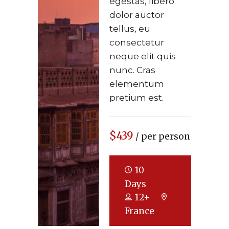
egestas, libero
dolor auctor
tellus, eu
consectetur
neque elit quis
nunc. Cras
elementum
pretium est.
$439
/ per person
10
Days
12+
France