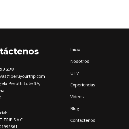
táctenos
Inicio
Nosotros
93 278
UTV
vas@peruyourtrip.com
ela Perotti Lote 3A,
Experiencias
na
Videos
ú
Blog
ial:
TRIP S.A.C.
Contáctenos
01995361