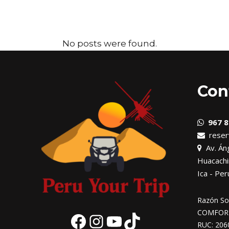
No posts were found.
Con
967 8
reser
Av. Áng
Huacachi
Ica - Per
Razón Soc
COMFORT 
RUC: 206
Facebook
Instagram
YouTube
TikTok