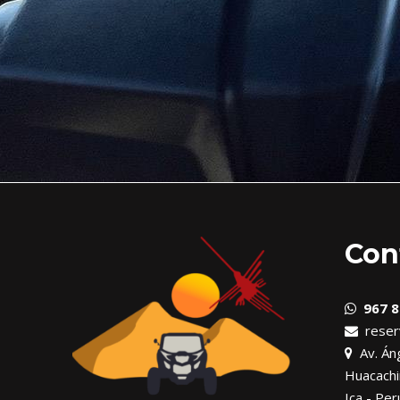
Con
967 8
reser
Av. Áng
Huacachi
Ica - Per