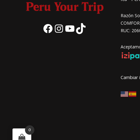
Razón Soc
COMFORT 
RUC: 206
Aceptamos
Cambiar 
0