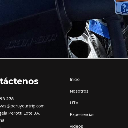
táctenos
Inicio
Nosotros
93 278
UTV
vas@peruyourtrip.com
ela Perotti Lote 3A,
Experiencias
na
Videos
ú