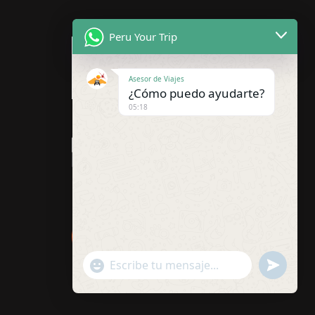
Peru Your Trip
Asesor de Viajes
¿Cómo puedo ayudarte?
05:18
"+chaty_settings.lang.emoji_picker+"
undefined
WhatsApp
Message