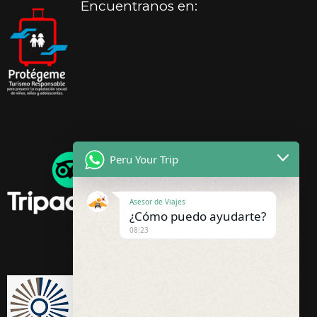
Encuentranos en:
Peru Your Trip
Asesor de Viajes
¿Cómo puedo ayudarte?
08:23