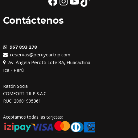
Facebook
Instagram
YouTube
TikTok
Contáctenos
967 893 278
reservas@peruyourtrip.com
Av. Ángela Perotti Lote 3A, Huacachina
Ica - Perú
Razón Social:
COMFORT TRIP S.A.C.
RUC: 20601995361
Aceptamos todas las tarjetas: