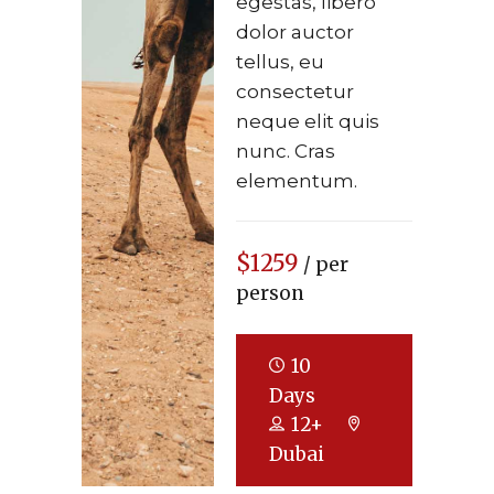
egestas, libero
dolor auctor
tellus, eu
consectetur
neque elit quis
nunc. Cras
elementum.
$1259
/ per
person
10
Days
12+
Dubai