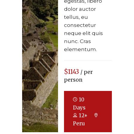
egestas, libero
dolor auctor
tellus, eu
consectetur
neque elit quis
nunc. Cras
elementum.
$1143
/ per
person
10
Days
12+
Peru