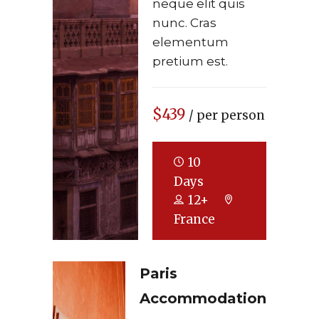
neque elit quis
nunc. Cras
elementum
pretium est.
$439
/ per person
10
Days
12+
France
Paris
Accommodation